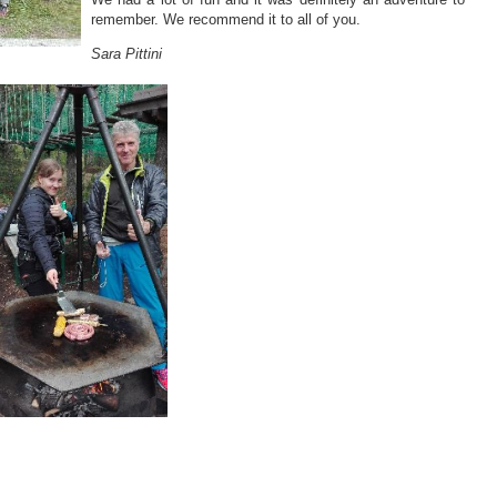
remember. We recommend it to all of you.
Sara Pittini