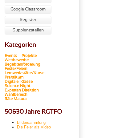
Google Classroom
Register
Supplenzstellen
Kategorien
Events
Projekte
Wettbewerbe
Begabtenförderung
Feste/Feiern
Lernwerkstätte/Kurse
Praktikum
Digitale Klasse
Science Night
Experten
Direktion
Wahlbereich
Räte
Matura
50&30 Jahre RGTFO
Bildersammlung
Die Feier als Video