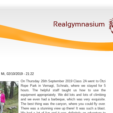
Realgymnasium
Mi, 02/10/2019 - 21:22
On Thursday 26th September 2019 Class 2A went to Ötzi
Rope Park in Vernagt, Schnals, where we stayed for 5
hours. The helpful staff taught us how to use the
equipment appropriately. We did lots and lots of climbing
and we even had a barbeque, which was very exquisite.
The best thing was the canyon, where you could fly over.
There was a stunning view up there! It was such a blast.
We had a lot of fun and it was definitely an adventure to