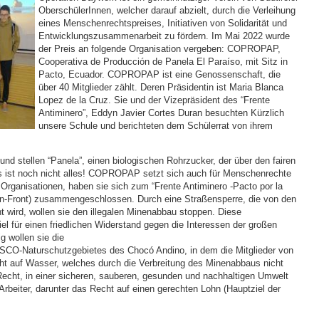
OberschülerInnen, welcher darauf abzielt, durch die Verleihung
eines Menschenrechtspreises, Initiativen von Solidarität und
Entwicklungszusammenarbeit zu fördern. Im Mai 2022 wurde
der Preis an folgende Organisation vergeben: COPROPAP,
Cooperativa de Producción de Panela El Paraíso, mit Sitz in
Pacto, Ecuador. COPROPAP ist eine Genossenschaft, die
über 40 Mitglieder zählt. Deren Präsidentin ist Maria Blanca
Lopez de la Cruz. Sie und der Vizepräsident des “Frente
Antiminero”, Eddyn Javier Cortes Duran besuchten Kürzlich
unsere Schule und berichteten dem Schülerrat von ihrem
nd stellen “Panela”, einen biologischen Rohrzucker, der über den fairen
as ist noch nicht alles! COPROPAP setzt sich auch für Menschenrechte
rganisationen, haben sie sich zum “Frente Antiminero -Pacto por la
nen-Front) zusammengeschlossen. Durch eine Straßensperre, die von den
 wird, wollen sie den illegalen Minenabbau stoppen. Diese
iel für einen friedlichen Widerstand gegen die Interessen der großen
g wollen sie die
O-Naturschutzgebietes des Chocó Andino, in dem die Mitglieder von
t auf Wasser, welches durch die Verbreitung des Minenabbaus nicht
echt, in einer sicheren, sauberen, gesunden und nachhaltigen Umwelt
 Arbeiter, darunter das Recht auf einen gerechten Lohn (Hauptziel der