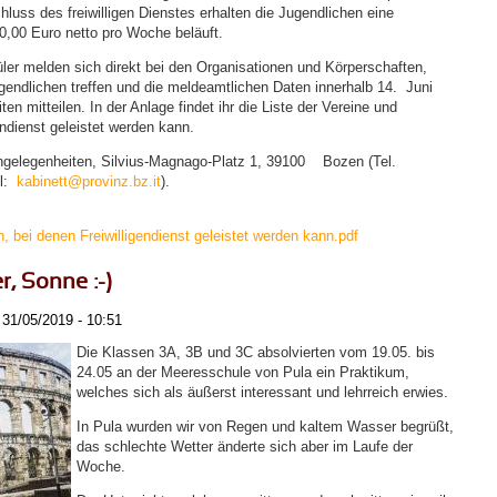
luss des freiwilligen Dienstes erhalten die Jugendlichen eine
0,00 Euro netto pro Woche beläuft.
üler melden sich direkt bei den Organisationen und Körperschaften,
endlichen treffen und die meldeamtlichen Daten innerhalb 14. Juni
n mitteilen. In der Anlage findet ihr die Liste der Vereine und
endienst geleistet werden kann.
sangelegenheiten, Silvius-Magnago-Platz 1, 39100 Bozen (Tel.
il:
kabinett@provinz.bz.it
).
n, bei denen Freiwilligendienst geleistet werden kann.pdf
r, Sonne :-)
31/05/2019 - 10:51
Die Klassen 3A, 3B und 3C absolvierten vom 19.05. bis
24.05 an der Meeresschule von Pula ein Praktikum,
welches sich als äußerst interessant und lehrreich erwies.
In Pula wurden wir von Regen und kaltem Wasser begrüßt,
das schlechte Wetter änderte sich aber im Laufe der
Woche.