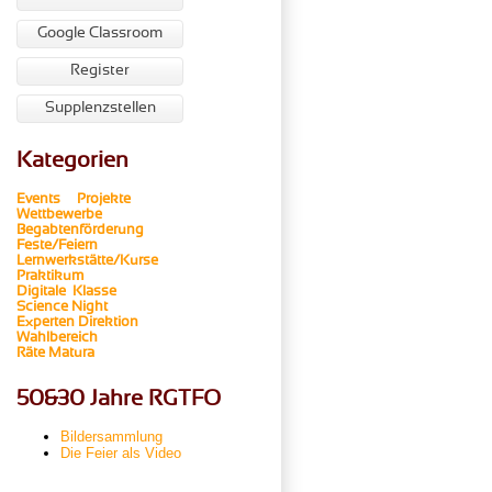
Google Classroom
Register
Supplenzstellen
Kategorien
Events
Projekte
Wettbewerbe
Begabtenförderung
Feste/Feiern
Lernwerkstätte/Kurse
Praktikum
Digitale Klasse
Science Night
Experten
Direktion
Wahlbereich
Räte
Matura
50&30 Jahre RGTFO
Bildersammlung
Die Feier als Video