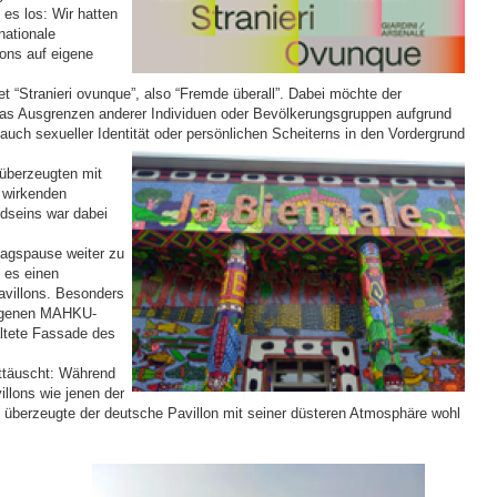
es los: Wir hatten
nationale
lons auf eigene
t “Stranieri ovunque”, also “Fremde überall”. Dabei möchte der
 das Ausgrenzen anderer Individuen oder Bevölkerungsgruppen aufgrund
 auch sexueller Identität oder persönlichen Scheiterns in den Vordergrund
überzeugten mit
 wirkenden
dseins war dabei
tagspause weiter zu
b es einen
avillons. Besonders
ndigenen MAHKU-
ltete Fassade des
nttäuscht: Während
illons wie jenen der
 überzeugte der deutsche Pavillon mit seiner düsteren Atmosphäre wohl