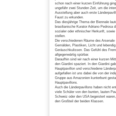
schon nach einer kurzen Einführung ging 
ungefähr zwei Stunden Zeit, um die inter
Ausstellung aber auch erste Länderpavil
Faust zu erkunden.
Das diesjährige Thema der Biennale laute
brasilianische Kurator Adriano Pedrosa
sozialer oder ethnischer Herkunft, sowie
stellen.
Die verschiedenen Räume des Arsenale 
Gemälden, Plastiken, Licht und lebendig
Geräuschkulissen. Das Gefühl des Frem
allgegenwärtig spürbar.
Daraufhin sind wir nach einer kurzen Mit
den Giardini spaziert. In den Giardini ga
Hauptpavillon und verschiedene Länderp
aufgefallen ist uns dabei die von der i
Gruppe aus Amazonien kunterbunt gesta
Hauptpavillons.
Auch die Länderpavillons haben nicht e
viele Schüler von den bunten, lauten Pav
Schweiz oder den USA begeistert waren,
den Großteil der beiden Klassen.