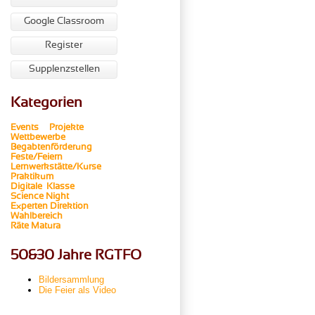
Google Classroom
Register
Supplenzstellen
Kategorien
Events
Projekte
Wettbewerbe
Begabtenförderung
Feste/Feiern
Lernwerkstätte/Kurse
Praktikum
Digitale Klasse
Science Night
Experten
Direktion
Wahlbereich
Räte
Matura
50&30 Jahre RGTFO
Bildersammlung
Die Feier als Video