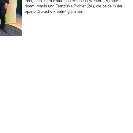
Peer, Lara Turra Prantl und Amadeus Wenter (2B) sowie
Noemi Masin und Franziska Pichler (2A), die beide in der
Sparte „Sprache kreativ“ glänzten.