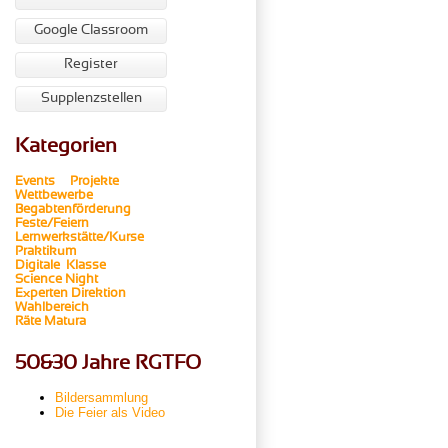
Google Classroom
Register
Supplenzstellen
Kategorien
Events
Projekte
Wettbewerbe
Begabtenförderung
Feste/Feiern
Lernwerkstätte/Kurse
Praktikum
Digitale Klasse
Science Night
Experten
Direktion
Wahlbereich
Räte
Matura
50&30 Jahre RGTFO
Bildersammlung
Die Feier als Video