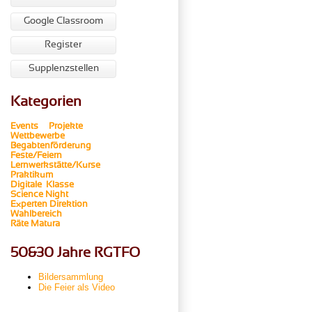
Google Classroom
Register
Supplenzstellen
Kategorien
Events
Projekte
Wettbewerbe
Begabtenförderung
Feste/Feiern
Lernwerkstätte/Kurse
Praktikum
Digitale Klasse
Science Night
Experten
Direktion
Wahlbereich
Räte
Matura
50&30 Jahre RGTFO
Bildersammlung
Die Feier als Video