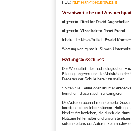
PEC:
rg.meran@pec.prov.bz.it
Verantwortliche und Ansprechpart
allgemein:
Direktor David Augscheller
allgemein:
Vizedirektor Josef Prantl
Inhalte der News/Artikel:
Ewald Kontsch
Wartung von rg-me.it:
Simon Unterholzn
Haftungsausschluss
Der Webauftritt der Technologischen Fach
Bildungsangebot und die Aktivitäten der
Diensten der Schule bereit zu stellen.
Sollten Sie Fehler oder Irrtümer entdeck
bemühen, diese rasch zu korrigieren.
Die Autoren übernehmen keinerlei Gewähr f
bereitgestellten Informationen. Haftung
ideeller Art beziehen, die durch die Nut
Nutzung fehlerhafter und unvollständige
sofern seitens der Autoren kein nachweis