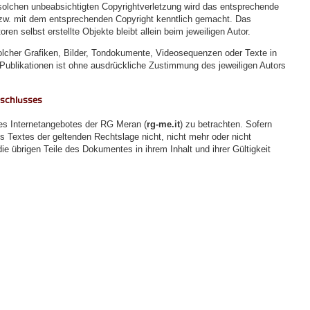
r solchen unbeabsichtigten Copyrightverletzung wird das entsprechende
bzw. mit dem entsprechenden Copyright kenntlich gemacht. Das
oren selbst erstellte Objekte bleibt allein beim jeweiligen Autor.
olcher Grafiken, Bilder, Tondokumente, Videosequenzen oder Texte in
Publikationen ist ohne ausdrückliche Zustimmung des jeweiligen Autors
sschlusses
des Internetangebotes der RG Meran (
rg-me.it
) zu betrachten. Sofern
s Textes der geltenden Rechtslage nicht, nicht mehr oder nicht
die übrigen Teile des Dokumentes in ihrem Inhalt und ihrer Gültigkeit