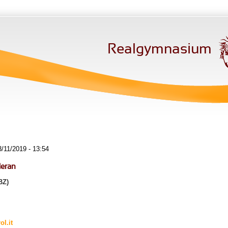
Realgymnasium
/11/2019 - 13:54
Meran
BZ)
l.it