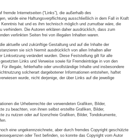
f fremde Internetseiten (“Links”), die außerhalb des
en, würde eine Haftungsverpflichtung ausschließlich in dem Fall in Kraft
en Kenntnis hat und es ihm technisch möglich und zumutbar wäre, die
zu verhindern. Die Autoren erklären daher ausdrücklich, dass zum
den verlinkten Seiten frei von illegalen Inhalten waren.
die aktuelle und zukünftige Gestaltung und auf die Inhalte der
tanzieren sie sich hiermit ausdrücklich von allen Inhalten aller
r Linksetzung verändert wurden. Diese Feststellung gilt für alle
 gesetzten Links und Verweise sowie für Fremdeinträge in von den
 Für illegale, fehlerhafte oder unvollständige Inhalte und insbesondere
ichtnutzung solcherart dargebotener Informationen entstehen, haftet
 verwiesen wurde, nicht derjenige, der über Links auf die jeweilige
kationen die Urheberrechte der verwendeten Grafiken, Bilder,
zu beachten, von ihnen selbst erstellte Grafiken, Bilder,
 zu nutzen oder auf lizenzfreie Grafiken, Bilder, Tondokumente,
fen.
ennoch eine ungekennzeichnete, aber durch fremdes Copyright geschützte
deosequenzen oder Text befinden, so konnte das Copyright vom Autor