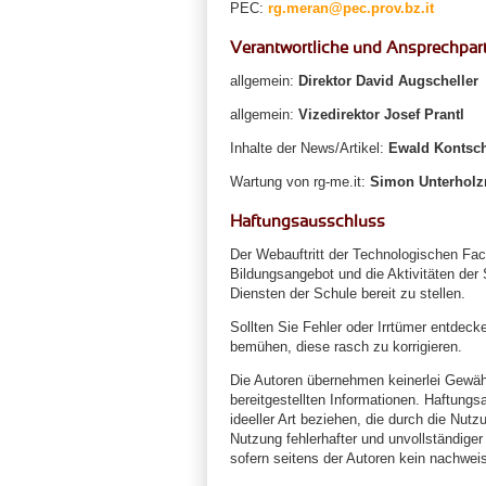
PEC:
rg.meran@pec.prov.bz.it
Verantwortliche und Ansprechpart
allgemein:
Direktor David Augscheller
allgemein:
Vizedirektor Josef Prantl
Inhalte der News/Artikel:
Ewald Kontsch
Wartung von rg-me.it:
Simon Unterholzn
Haftungsausschluss
Der Webauftritt der Technologischen Fach
Bildungsangebot und die Aktivitäten der
Diensten der Schule bereit zu stellen.
Sollten Sie Fehler oder Irrtümer entdeck
bemühen, diese rasch zu korrigieren.
Die Autoren übernehmen keinerlei Gewähr f
bereitgestellten Informationen. Haftung
ideeller Art beziehen, die durch die Nut
Nutzung fehlerhafter und unvollständige
sofern seitens der Autoren kein nachweis