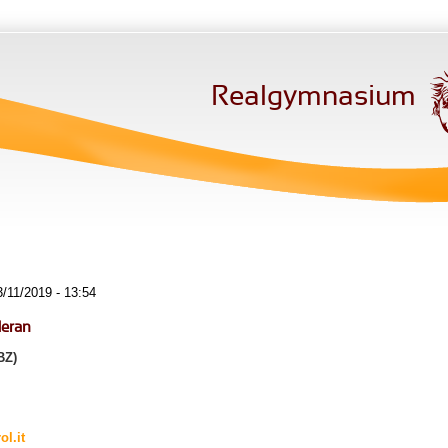
Realgymnasium
/11/2019 - 13:54
Meran
BZ)
l.it