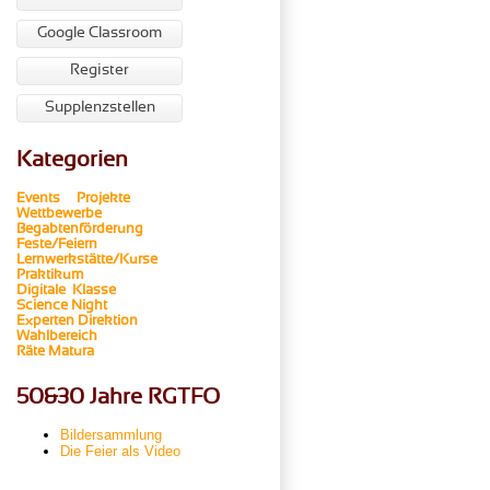
Google Classroom
Register
Supplenzstellen
Kategorien
Events
Projekte
Wettbewerbe
Begabtenförderung
Feste/Feiern
Lernwerkstätte/Kurse
Praktikum
Digitale Klasse
Science Night
Experten
Direktion
Wahlbereich
Räte
Matura
50&30 Jahre RGTFO
Bildersammlung
Die Feier als Video