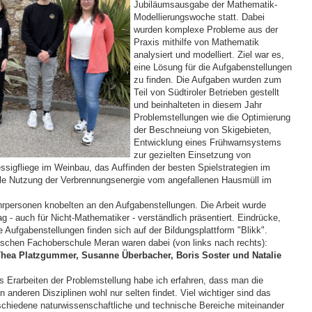
Jubiläumsausgabe der Mathematik-
Modellierungswoche statt. Dabei
wurden komplexe Probleme aus der
Praxis mithilfe von Mathematik
analysiert und modelliert. Ziel war es,
eine Lösung für die Aufgabenstellungen
zu finden. Die Aufgaben wurden zum
Teil von Südtiroler Betrieben gestellt
und beinhalteten in diesem Jahr
Problemstellungen wie die Optimierung
der Beschneiung von Skigebieten,
Entwicklung eines Frühwarnsystems
zur gezielten Einsetzung von
ssigfliege im Weinbau, das Auffinden der besten Spielstrategien im
male Nutzung der Verbrennungsenergie vom angefallenen Hausmüll im
hrpersonen knobelten an den Aufgabenstellungen. Die Arbeit wurde
ag - auch für Nicht-Mathematiker - verständlich präsentiert. Eindrücke,
 Aufgabenstellungen finden sich auf der Bildungsplattform "Blikk".
chen Fachoberschule Meran waren dabei (von links nach rechts):
 Thea Platzgummer, Susanne Überbacher, Boris Soster und Natalie
as Erarbeiten der Problemstellung habe ich erfahren, dass man die
 anderen Disziplinen wohl nur selten findet. Viel wichtiger sind das
schiedene naturwissenschaftliche und technische Bereiche miteinander