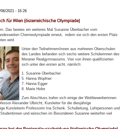
/06/2021 - 16:26
ich für Wien (österreichische Olympiade)
orn. Das bewies ein weiteres Mal Susanne Überbacher vom
landesweiten Chemieolympiade erneut, indem sie sich den ersten Platz
eten wird.
Unter den Teilnehmern/innen aus mehreren Oberschulen
des Landes befanden sich sechs weitere Schülerinnen des
Meraner Realgymnasiums. Vier von ihnen qualifizierten
sich unter den ersten acht, nämlich:
1. Susanne Überbacher
5. Hanna Wopfner
7. Hanna Egger
8. Marie Hofer
Zum Abschluss trafen sich einige der Wettbewerberinnen
ssor Alexander Ulbricht, Kursleiter für die diesjährige
ge Kursleiterin Professorin Ina Schenk. Schulleitung, Lehrpersonen und
rer Studentinnen und wünschen im Besonderen Susanne weiterhin viel