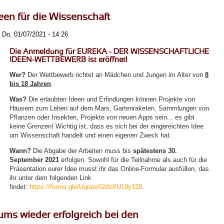
en für die Wissenschaft
Do, 01/07/2021 - 14:26
Die
Anmeldung
für
EUREKA - DER WISSENSCHAFTLICHE
IDEEN-WETTBEWERB
ist
eröffnet
!
Wer?
Der Wettbewerb richtet an Mädchen und Jungen im Alter von
8
bis 18 Jahren
.
Was?
Die erlaubten Ideen und Erfindungen können Projekte von
Häusern zum Leben auf dem Mars, Gartenraketen, Sammlungen von
Pflanzen oder Insekten, Projekte von neuen Apps sein... es gibt
keine Grenzen! Wichtig ist, dass es sich bei der eingereichten Idee
um Wissenschaft handelt und einen eigenen Zweck hat.
Wann?
Die Abgabe der Arbeiten muss bis
spätestens
30.
September 2021
erfolgen. Sowohl für die Teilnahme als auch für die
Präsentation eurer Idee musst ihr das Online-Formular ausfüllen, das
ihr unter dem folgenden Link
findet:
https://forms.gle/UqrawX2dsXU19y128
.
ms wieder erfolgreich bei den