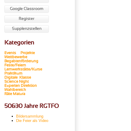
Google Classroom
Register
Supplenzstellen
Kategorien
Events
Projekte
Wettbewerbe
Begabtenförderung
Feste/Feiern
Lernwerkstätte/Kurse
Praktikum
Digitale Klasse
Science Night
Experten
Direktion
Wahlbereich
Räte
Matura
50&30 Jahre RGTFO
Bildersammlung
Die Feier als Video