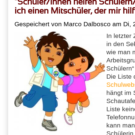
"Schüler/innen helfen Schülern/
ich einen Mitschüler, der mir hilf
Gespeichert von
Marco Dalbosco
am Di, 2
In letzter
in den Se
wie man m
Arbeitsgr
Schülern“
Die Liste 
Schulweb
hängt im 
Schautafel
Liste kei
Telefonn
kann man 
Schülerin 