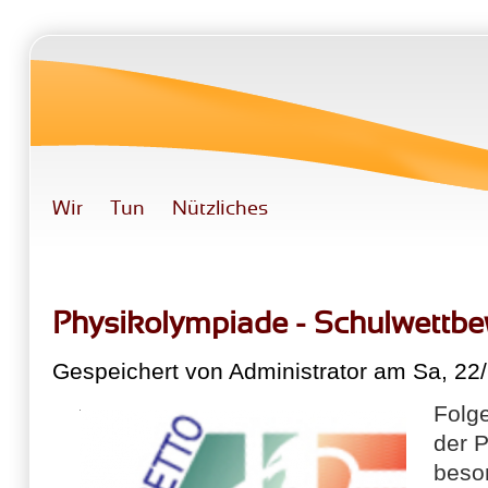
Direkt zum Inhalt
Wir
Tun
Nützliches
Physikolympiade - Schulwettb
Gespeichert von
Administrator
am Sa, 22/
Folg
der 
beso