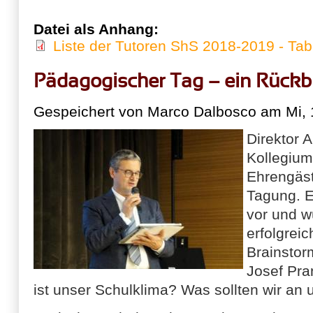
Datei als Anhang:
Liste der Tutoren ShS 2018-2019 - Tab
Pädagogischer Tag – ein Rückb
Gespeichert von
Marco Dalbosco
am Mi, 
Direktor 
Kollegium
Ehrengäs
Tagung. E
vor und w
erfolgreic
Brainstor
Josef Pra
ist unser Schulklima? Was sollten wir an 