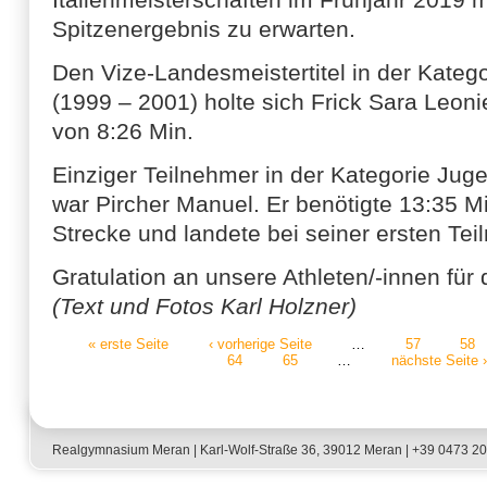
Spitzenergebnis zu erwarten.
Den Vize-Landesmeistertitel in der Kate
(1999 – 2001) holte sich Frick Sara Leonie
von 8:26 Min.
Einziger Teilnehmer in der Kategorie Ju
war Pircher Manuel. Er benötigte 13:35 Mi
Strecke und landete bei seiner ersten Te
Gratulation an unsere Athleten/-innen für
(Text und Fotos Karl Holzner)
« erste Seite
‹ vorherige Seite
…
57
58
64
65
…
nächste Seite ›
Seiten
Realgymnasium Meran | Karl-Wolf-Straße 36, 39012 Meran | +39 0473 2