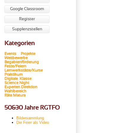
Google Classroom
Register
Supplenzstellen
Kategorien
Events
Projekte
Wettbewerbe
Begabtenförderung
Feste/Feiern
Lernwerkstätte/Kurse
Praktikum
Digitale Klasse
Science Night
Experten
Direktion
Wahlbereich
Räte
Matura
50&30 Jahre RGTFO
Bildersammlung
Die Feier als Video