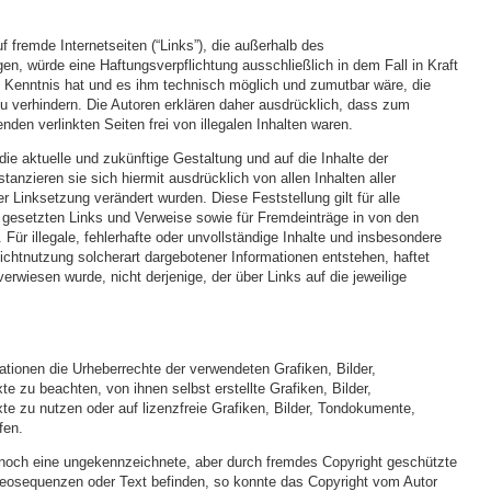
f fremde Internetseiten (“Links”), die außerhalb des
en, würde eine Haftungsverpflichtung ausschließlich in dem Fall in Kraft
en Kenntnis hat und es ihm technisch möglich und zumutbar wäre, die
zu verhindern. Die Autoren erklären daher ausdrücklich, dass zum
den verlinkten Seiten frei von illegalen Inhalten waren.
die aktuelle und zukünftige Gestaltung und auf die Inhalte der
tanzieren sie sich hiermit ausdrücklich von allen Inhalten aller
r Linksetzung verändert wurden. Diese Feststellung gilt für alle
 gesetzten Links und Verweise sowie für Fremdeinträge in von den
 Für illegale, fehlerhafte oder unvollständige Inhalte und insbesondere
ichtnutzung solcherart dargebotener Informationen entstehen, haftet
 verwiesen wurde, nicht derjenige, der über Links auf die jeweilige
kationen die Urheberrechte der verwendeten Grafiken, Bilder,
zu beachten, von ihnen selbst erstellte Grafiken, Bilder,
 zu nutzen oder auf lizenzfreie Grafiken, Bilder, Tondokumente,
fen.
ennoch eine ungekennzeichnete, aber durch fremdes Copyright geschützte
deosequenzen oder Text befinden, so konnte das Copyright vom Autor