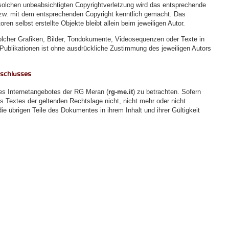
r solchen unbeabsichtigten Copyrightverletzung wird das entsprechende
bzw. mit dem entsprechenden Copyright kenntlich gemacht. Das
oren selbst erstellte Objekte bleibt allein beim jeweiligen Autor.
olcher Grafiken, Bilder, Tondokumente, Videosequenzen oder Texte in
Publikationen ist ohne ausdrückliche Zustimmung des jeweiligen Autors
sschlusses
des Internetangebotes der RG Meran (
rg-me.it
) zu betrachten. Sofern
s Textes der geltenden Rechtslage nicht, nicht mehr oder nicht
die übrigen Teile des Dokumentes in ihrem Inhalt und ihrer Gültigkeit