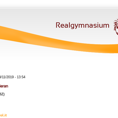
Realgymnasium
/11/2019 - 13:54
Meran
BZ)
l.it