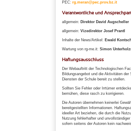
PEC:
rg.meran@pec.prov.bz.it
Verantwortliche und Ansprechpart
allgemein:
Direktor David Augscheller
allgemein:
Vizedirektor Josef Prantl
Inhalte der News/Artikel:
Ewald Kontsch
Wartung von rg-me.it:
Simon Unterholzn
Haftungsausschluss
Der Webauftritt der Technologischen Fach
Bildungsangebot und die Aktivitäten der
Diensten der Schule bereit zu stellen.
Sollten Sie Fehler oder Irrtümer entdeck
bemühen, diese rasch zu korrigieren.
Die Autoren übernehmen keinerlei Gewähr f
bereitgestellten Informationen. Haftung
ideeller Art beziehen, die durch die Nut
Nutzung fehlerhafter und unvollständige
sofern seitens der Autoren kein nachweis