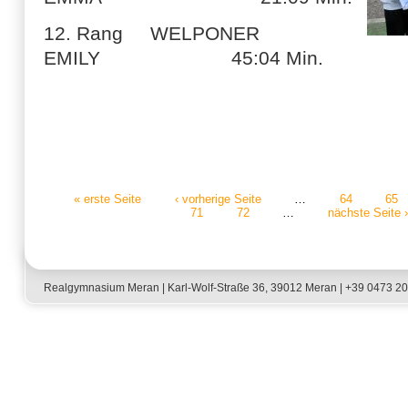
12. Rang WELPONER
EMILY 45:04 Min.
« erste Seite
‹ vorherige Seite
…
64
65
71
72
…
nächste Seite ›
Seiten
Realgymnasium Meran | Karl-Wolf-Straße 36, 39012 Meran | +39 0473 2