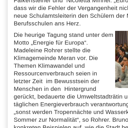
Falkensteiner und Nicoletta Minnei. „Eur
dass wir die Fehler der Vergangenheit nich
neue Schulamtsleiterin den Schülern der M
Berufsschulen ans Herz.
Die heurige Tagung stand unter dem
Motto „Energie für Europa“.
Madeleine Rohrer stellte die
Klimagemeinde Meran vor. Die
Themen Klimawandel und
Ressourcenverbrauch seien in
letzter Zeit im Bewusstsein der
Menschen in den Hintergrund
gerückt, bedauerte die Umweltstadträtin u
täglichen Energieverbrauch verantwortun
„sonst werden Tropennächte und Wasserk
Sommer zur Normalität“, so Rohrer. Bruno
konkreten Beispielen auf, wie die Stadt be