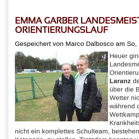
EMMA GARBER LANDESMEIST
ORIENTIERUNGSLAUF
Gespeichert von
Marco Dalbosco
am So, 
Heuer gin
Landesmei
Orientier
Laranz
de
über die 
Wetter ni
während 
Wettkamp
Krankheit
nicht ein komplettes Schulteam, bestehe