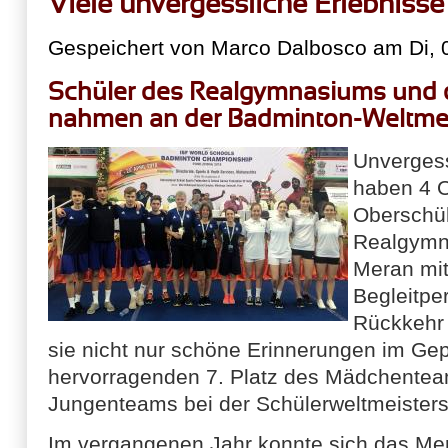
Viele unvergessliche Erlebnisse
Gespeichert von
Marco Dalbosco
am Di, 
Schüler des Realgymnasiums und 
nahmen an der Badminton-Weltmeis
Unvergess
haben 4 O
Oberschül
Realgymn
Meran mit
Begleitper
Rückkehr
sie nicht nur schöne Erinnerungen im Ge
hervorragenden 7. Platz des Mädchentea
Jungenteams bei der Schülerweltmeisters
Im vergangenen Jahr konnte sich das M