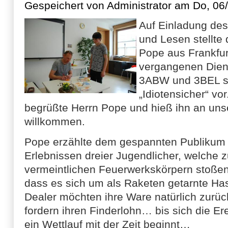
Gespeichert von
Administrator
am Do, 06/
Auf Einladung des
und Lesen stellte
Pope aus Frankfu
vergangenen Die
3ABW und 3BEL se
„Idiotensicher“ vo
begrüßte Herrn Pope und hieß ihn an unse
willkommen.
Pope erzählte dem gespannten Publikum
Erlebnissen dreier Jugendlicher, welche zu
vermeintlichen Feuerwerkskörpern stoßen -
dass es sich um als Raketen getarnte Ha
Dealer möchten ihre Ware natürlich zurüc
fordern ihren Finderlohn… bis sich die Er
ein Wettlauf mit der Zeit beginnt…