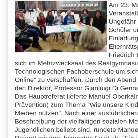
Am 23. Mä
Veranstalt
Ungefähr 
Schüler u
Einladung
Elternrat
Friedrich 
sich im Mehrzwecksaal des Realgymnasi
Technologischen Fachoberschule um sich 
Online" zu verschaffen. Durch den Abend fü
den Direktor, Professor Gianluigi Di Genn
Das Hauptreferat lieferte Manuel Oberkal
Prävention) zum Thema "Wie unsere Kind
Medien nutzen". Nach einer ausführlich
Beschreibung der vielfältigen sozialen Med
Jugendlichen beliebt sind, rundete Manue
Referat mit dem folgenden Fazit ab: "Für 