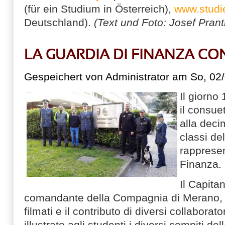
(für ein Studium in Österreich),
www.studi
Deutschland).
(Text und Foto: Josef Prant
LA GUARDIA DI FINANZA CON
Gespeichert von
Administrator
am So, 02/
Il giorno
il consue
alla deci
classi de
rappresen
Finanza.
Il Capita
comandante della Compagnia di Merano, con
filmati e il contributo di diversi collaborator
illustrato agli studenti i diversi compiti de