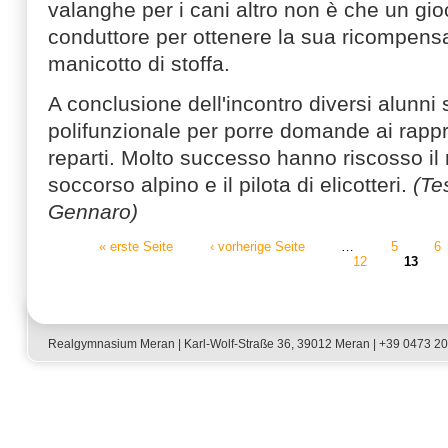
valanghe per i cani altro non è che un gioc
conduttore per ottenere la sua ricompensa
manicotto di stoffa.
A conclusione dell'incontro diversi alunni s
polifunzionale per porre domande ai rappr
reparti. Molto successo hanno riscosso il
soccorso alpino e il pilota di elicotteri.
(Te
Gennaro)
« erste Seite
‹ vorherige Seite
…
5
6
12
13
Seiten
Realgymnasium Meran | Karl-Wolf-Straße 36, 39012 Meran | +39 0473 2