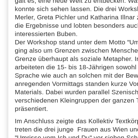
galt es, eine neue Welt zu entdecken. W
konnte sich sehen lassen. Die drei Works
Merler, Greta Pichler und Katharina Illnar 
die Ergebnisse und lobten besonders auc
interessierten Buben.
Der Workshop stand unter dem Motto "Um
ging also um Grenzen zwischen Mensche
Grenze überhaupt als soziale Metapher. I
arbeiteten die 15- bis 18-Jährigen sowohl
Sprache wie auch an solchen mit der B
anregenden Vormittags standen kurze Vor
Materials. Dabei wurden parallel Szenisc
verschiedenen Kleingruppen der ganzen 
präsentiert.
Im Anschluss zeigte das Kollektiv Textkö
treten die drei junge Frauen aus Wien und
"Umrisse vom Ich und Du" vor sieben Sch