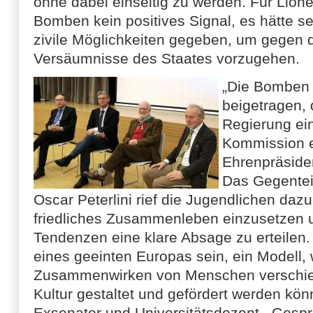
ohne dabei einseitig zu werden. Für Lione
Bomben kein positives Signal, es hätte s
zivile Möglichkeiten gegeben, um gegen 
Versäumnisse des Staates vorzugehen.
„Die Bomben 
beigetragen, 
Regierung ein
Kommission ei
Ehrenpräsiden
Das Gegentei
Oscar Peterlini rief die Jugendlichen dazu 
friedliches Zusammenleben einzusetzen u
Tendenzen eine klare Absage zu erteilen. 
eines geeinten Europas sein, ein Model
Zusammenwirken von Menschen verschi
Kultur gestaltet und gefördert werden kön
Exsenator und Universitätsdozent. Gesp