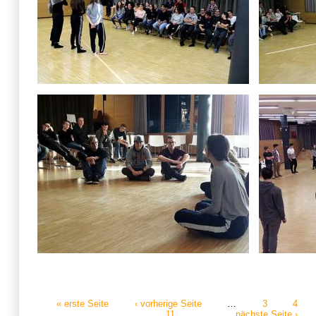
« erste Seite
‹ vorherige Seite
…
3
4
11
…
nächste Seite ›