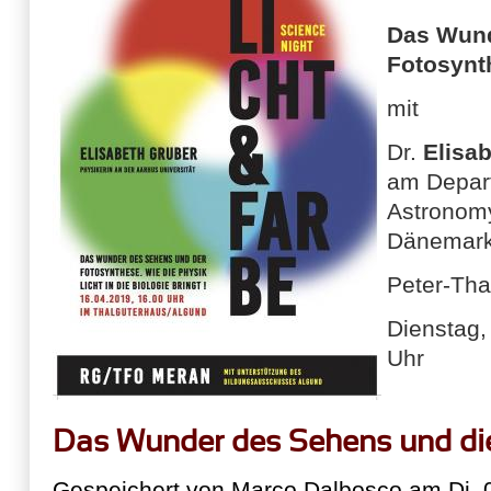
Das Wund
Fotosynt
mit
Dr.
Elisa
am Depart
Astronomy
Däne
Peter-Tha
Dienstag,
Uhr
Das Wunder des Sehens und di
Gespeichert von
Marco Dalbosco
am Di, 