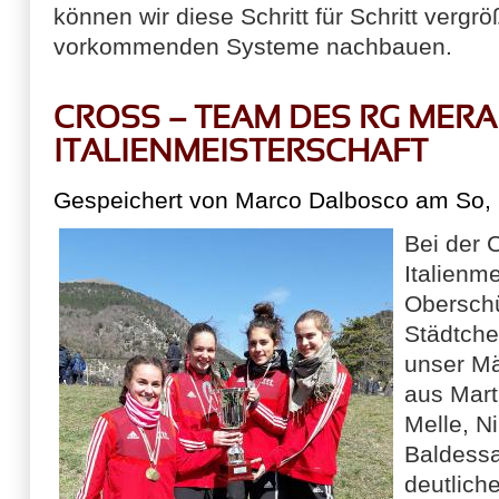
können wir diese Schritt für Schritt vergr
vorkommenden Systeme nachbauen.
CROSS – TEAM DES RG MER
ITALIENMEISTERSCHAFT
Gespeichert von
Marco Dalbosco
am So, 
Bei der 
Italienme
Oberschü
Städtch
unser M
aus Mart
Melle, N
Baldessa
deutlic